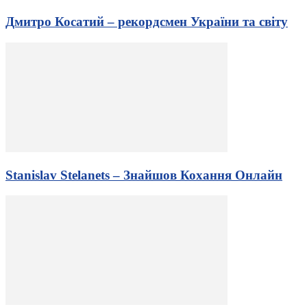
Дмитро Косатий – рекордсмен України та світу
Stanislav Stelanets – Знайшов Кохання Онлайн