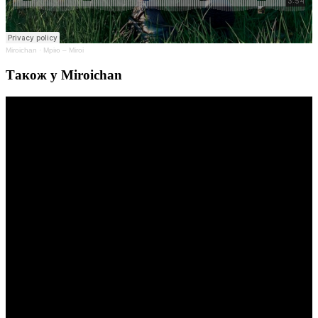
Miroichan
·
Мрію – Miroi
Також у Miroichan