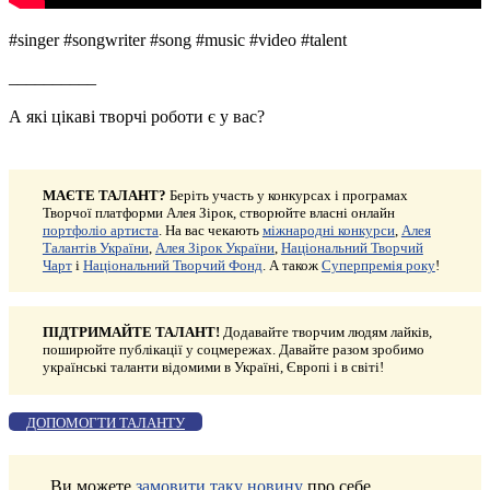
#singer #songwriter #song #music #video #talent
__________
А які цікаві творчі роботи є у вас?
МАЄТЕ ТАЛАНТ?
Беріть участь у конкурсах і програмах
Творчої платформи Алея Зірок, створюйте власні онлайн
портфоліо артиста
. На вас чекають
міжнародні конкурси
,
Алея
Талантів України
,
Алея Зірок України
,
Національний Творчий
Чарт
і
Національний Творчий Фонд
. А також
Суперпремія року
!
ПІДТРИМАЙТЕ ТАЛАНТ!
Додавайте творчим людям лайків,
поширюйте публікації у соцмережах. Давайте разом зробимо
українські таланти відомими в Україні, Європі і в світі!
ДОПОМОГТИ ТАЛАНТУ
Ви можете
замовити таку новину
про себе.