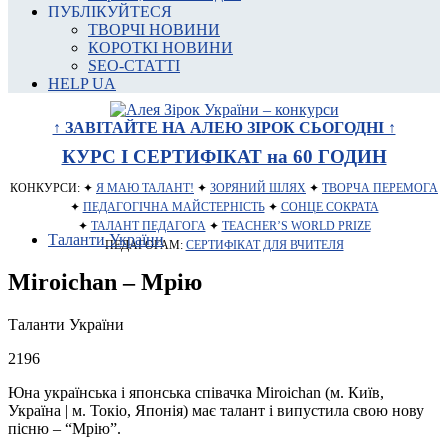
ПУБЛІКУЙТЕСЯ
ТВОРЧІ НОВИНИ
КОРОТКІ НОВИНИ
SEO-СТАТТІ
HELP UA
↑ ЗАВІТАЙТЕ НА АЛЕЮ ЗІРОК СЬОГОДНІ ↑
КУРС І СЕРТИФІКАТ на 60 ГОДИН
КОНКУРСИ: ✦
Я МАЮ ТАЛАНТ!
✦
ЗОРЯНИЙ ШЛЯХ
✦
ТВОРЧА ПЕРЕМОГА
✦
ПЕДАГОГІЧНА МАЙСТЕРНІСТЬ
✦
СОНЦЕ СОКРАТА
✦
ТАЛАНТ ПЕДАГОГА
✦
TEACHER’S WORLD PRIZE
Таланти України
ПЕДАГОГАМ:
СЕРТИФІКАТ ДЛЯ ВЧИТЕЛЯ
Miroichan – Мрію
Таланти України
2196
Юна українська і японська співачка Miroichan (м. Київ,
Україна | м. Токіо, Японія) має талант і випустила свою нову
пісню – “Мрію”.