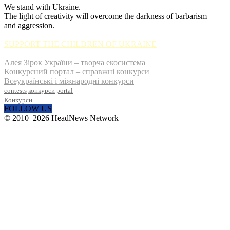
We stand with Ukraine.
The light of creativity will overcome the darkness of barbarism
and aggression.
SUPPORT THE CHILDREN OF UKRAINE
Алея Зірок України – творча екосистема
Конкурсний портал – справжні конкурси
Всеукраїнські і міжнародні конкурси
contests
конкурси
portal
Конкурси
FOLLOW US
© 2010–2026 HeadNews Network