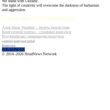
We stand with Ukraine.
The light of creativity will overcome the darkness of barbarism
and aggression.
SUPPORT THE CHILDREN OF UKRAINE
Алея Зірок України – творча екосистема
Конкурсний портал – справжні конкурси
Всеукраїнські і міжнародні конкурси
contests
конкурси
portal
Конкурси
FOLLOW US
© 2010–2026 HeadNews Network