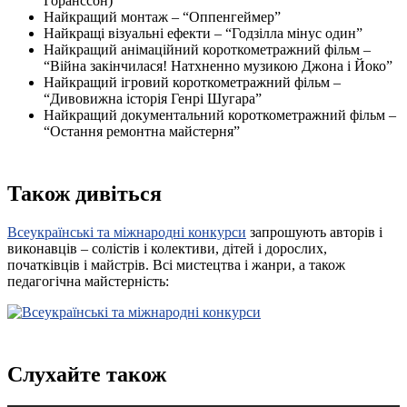
Горанссон)
Найкращий монтаж – “Оппенгеймер”
Найкращі візуальні ефекти – “Годзілла мінус один”
Найкращий анімаційний короткометражний фільм –
“Війна закінчилася! Натхненно музикою Джона і Йоко”
Найкращий ігровий короткометражний фільм –
“Дивовижна історія Генрі Шугара”
Найкращий документальний короткометражний фільм –
“Остання ремонтна майстерня”
Також дивіться
Всеукраїнські та міжнародні конкурси
запрошують авторів і
виконавців – солістів і колективи, дітей і дорослих,
початківців і майстрів. Всі мистецтва і жанри, а також
педагогічна майстерність:
Слухайте також