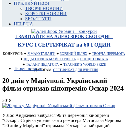
ПУБЛІКУЙТЕСЯ
ТВОРЧІ НОВИНИ
КОРОТКІ НОВИНИ
SEO-СТАТТІ
HELP UA
↑ ЗАВІТАЙТЕ НА АЛЕЮ ЗІРОК СЬОГОДНІ ↑
КУРС І СЕРТИФІКАТ на 60 ГОДИН
КОНКУРСИ: ✦
Я МАЮ ТАЛАНТ!
✦
ЗОРЯНИЙ ШЛЯХ
✦
ТВОРЧА ПЕРЕМОГА
✦
ПЕДАГОГІЧНА МАЙСТЕРНІСТЬ
✦
СОНЦЕ СОКРАТА
✦
ТАЛАНТ ПЕДАГОГА
✦
TEACHER’S WORLD PRIZE
Творчі новини
ПЕДАГОГАМ:
СЕРТИФІКАТ ДЛЯ ВЧИТЕЛЯ
20 днів у Маріуполі. Український
фільм отримав кінопремію Оскар 2024
2018
У Лос-Анджелесі відбулася 96-та церемонія кінопремії
“Оскар”. Стрічка українського режисера Мстислава Чернова
“20 днів у Маріуполі” отримала “Оскар” за найкращий