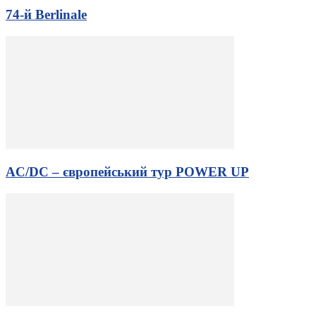
74-й Berlinale
AC/DC – європейський тур POWER UP