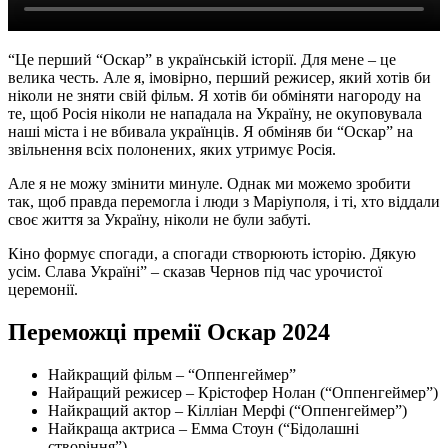
“Це перший “Оскар” в українській історії. Для мене ‒ це
велика честь. Але я, імовірно, перший режисер, який хотів би
ніколи не зняти свій фільм. Я хотів би обміняти нагороду на
те, щоб Росія ніколи не нападала на Україну, не окуповувала
наші міста і не вбивала українців. Я обміняв би “Оскар” на
звільнення всіх полонених, яких утримує Росія.
Але я не можу змінити минуле. Однак ми можемо зробити
так, щоб правда перемогла і люди з Маріуполя, і ті, хто віддали
своє життя за Україну, ніколи не були забуті.
Кіно формує спогади, а спогади створюють історію. Дякую
усім. Слава Україні” – сказав Чернов під час урочистої
церемонії.
Переможці премії Оскар 2024
Найкращий фільм – “Оппенгеймер”
Найращий режисер – Крістофер Нолан (“Оппенгеймер”)
Найкращий актор – Кілліан Мерфі (“Оппенгеймер”)
Найкраща актриса – Емма Стоун (“Бідолашні
створіння”)