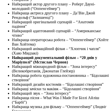
Найкращий актор другого плану – Роберт Дауні-
молодший (“Оппенгеймер”)
Найкраща актриса другого плану – Да’Він Джой
Рендольф (“Залишенці”)
Найкращий оригінальний сценарій – “Анатомія
падіння”
Найкращий адаптований сценарій – “Американське
чтиво”
Найкраща операторська робота – “Оппенгеймер” (Хойте
Ван Хойтема)
Найкращий анімаційний фільм – “Хлопчик і чапля”
(Хаяо Міядзакі)
Найкращий документальний фільм – “20 днів у
Маріуполі” (Мстислав Чернов)
Найкращий міжнародний фільм – “Зона інтересу”
(Великобританія, Джонатан Глейзер)
Найкраща робота художника-постановника – “Бідолашні
створіння”
Найкращий дизайн костюмів – “Бідолашні створіння”
Найкращі зачіски та макіяж – “Бідолашні створіння”
Найкращий звук – “Зона інтересу”
Найкраща пісня – What Was I Made For Біллі Айліш
(“Барбі”)
Найкраща музика для фільму – “Оппенгеймер” (Людвіг