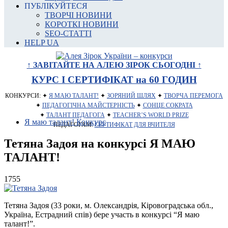
ПУБЛІКУЙТЕСЯ
ТВОРЧІ НОВИНИ
КОРОТКІ НОВИНИ
SEO-СТАТТІ
HELP UA
↑ ЗАВІТАЙТЕ НА АЛЕЮ ЗІРОК СЬОГОДНІ ↑
КУРС І СЕРТИФІКАТ на 60 ГОДИН
КОНКУРСИ: ✦
Я МАЮ ТАЛАНТ!
✦
ЗОРЯНИЙ ШЛЯХ
✦
ТВОРЧА ПЕРЕМОГА
✦
ПЕДАГОГІЧНА МАЙСТЕРНІСТЬ
✦
СОНЦЕ СОКРАТА
✦
ТАЛАНТ ПЕДАГОГА
✦
TEACHER’S WORLD PRIZE
Я маю талант! Конкурс
ПЕДАГОГАМ:
СЕРТИФІКАТ ДЛЯ ВЧИТЕЛЯ
Тетяна Задоя на конкурсі Я МАЮ
ТАЛАНТ!
1755
Тетяна Задоя (33 роки, м. Олександрія, Кіровоградська обл.,
Україна, Естрадний спів) бере участь в конкурсі “Я маю
талант!”.