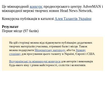
Це міжнародний
конкурс
продюсерського центру AdverMAN і
міжнародної мережі творчих новин Head News Network.
Конкурсна публікація в каталозі
Алея Талантів України
Результат
Перше місце (97 балів)
На цій сторінці можна відслідковувати публікацію додаткових
творчих матеріалів учасника, отримані бали і місця. Також
можна подарувати
Меценатську нагороду
, або/та
Зіркову
сторінку
для просування цього таланту в Україні, Європі і США.
Всеукраїнські та міжнародні конкурси
для авторів і виконавців
будь-якого віку і рівня майстерності, солістів і колективів.