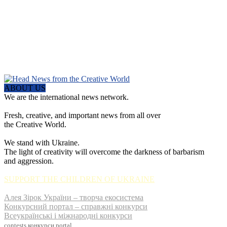
ABOUT US
We are the international news network.
Fresh, creative, and important news from all over
the Creative World.
We stand with Ukraine.
The light of creativity will overcome the darkness of barbarism
and aggression.
SUPPORT THE CHILDREN OF UKRAINE
Алея Зірок України – творча екосистема
Конкурсний портал – справжні конкурси
Всеукраїнські і міжнародні конкурси
contests
конкурси
portal