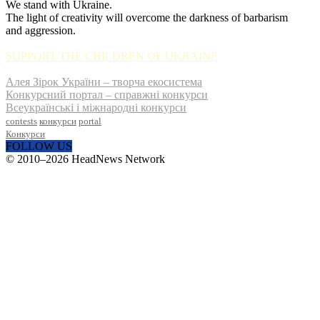
We stand with Ukraine.
The light of creativity will overcome the darkness of barbarism
and aggression.
SUPPORT THE CHILDREN OF UKRAINE
Алея Зірок України – творча екосистема
Конкурсний портал – справжні конкурси
Всеукраїнські і міжнародні конкурси
contests
конкурси
portal
Конкурси
FOLLOW US
© 2010–2026 HeadNews Network