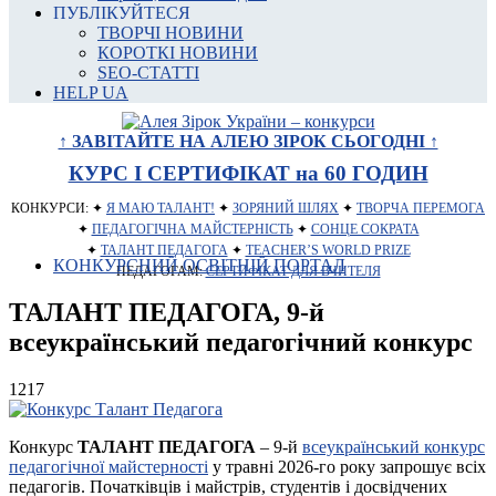
ПУБЛІКУЙТЕСЯ
ТВОРЧІ НОВИНИ
КОРОТКІ НОВИНИ
SEO-СТАТТІ
HELP UA
↑ ЗАВІТАЙТЕ НА АЛЕЮ ЗІРОК СЬОГОДНІ ↑
КУРС І СЕРТИФІКАТ на 60 ГОДИН
КОНКУРСИ: ✦
Я МАЮ ТАЛАНТ!
✦
ЗОРЯНИЙ ШЛЯХ
✦
ТВОРЧА ПЕРЕМОГА
✦
ПЕДАГОГІЧНА МАЙСТЕРНІСТЬ
✦
СОНЦЕ СОКРАТА
✦
ТАЛАНТ ПЕДАГОГА
✦
TEACHER’S WORLD PRIZE
КОНКУРСНИЙ ОСВІТНІЙ ПОРТАЛ
ПЕДАГОГАМ:
СЕРТИФІКАТ ДЛЯ ВЧИТЕЛЯ
ТАЛАНТ ПЕДАГОГА, 9-й
всеукраїнський педагогічний конкурс
1217
Конкурс
ТАЛАНТ ПЕДАГОГА
– 9-й
всеукраїнський конкурс
педагогічної майстерності
у травні 2026-го року запрошує всіх
педагогів. Початківців і майстрів, студентів і досвідчених