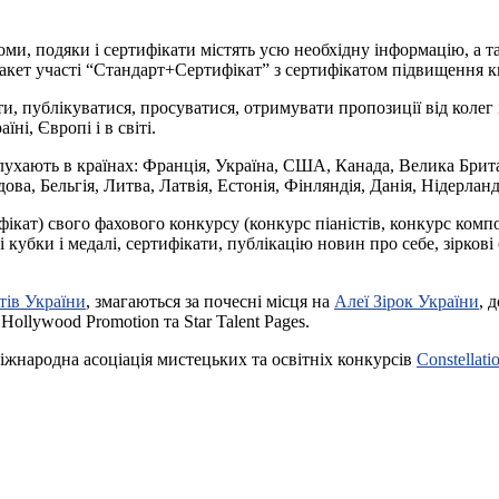
оми, подяки і сертифікати містять усю необхідну інформацію, а т
акет участі “Стандарт+Сертифікат” з сертифікатом підвищення кв
ти, публікуватися, просуватися, отримувати пропозиції від колег 
ні, Європі і в світі.
слухають в країнах: Франція, Україна, США, Канада, Велика Британ
ва, Бельгія, Литва, Латвія, Естонія, Фінляндія, Данія, Нідерланд
фікат) свого фахового конкурсу (конкурс піаністів, конкурс комп
кубки і медалі, сертифікати, публікацію новин про себе, зіркові
тів України
, змагаються за почесні місця на
Алеї Зірок України
, 
ollywood Promotion та Star Talent Pages.
іжнародна асоціація мистецьких та освітніх конкурсів
Constellati