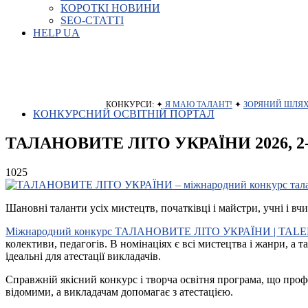
КОРОТКІ НОВИНИ
SEO-СТАТТІ
HELP UA
КОНКУРСИ: ✦
Я МАЮ ТАЛАНТ!
✦
ЗОРЯНИЙ ШЛЯ
КОНКУРСНИЙ ОСВІТНІЙ ПОРТАЛ
ТАЛАНОВИТЕ ЛІТО УКРАЇНИ 2026, 2-й
1025
Шановні таланти усіх мистецтв, початківці і майстри, учні і вчи
Міжнародний конкурс ТАЛАНОВИТЕ ЛІТО УКРАЇНИ | TA
колективи, педагогів. В номінаціях є всі мистецтва і жанри, а
ідеальні для атестації викладачів.
Справжній якісний конкурс і творча освітня програма, що профе
відомими, а викладачам допомагає з атестацією.