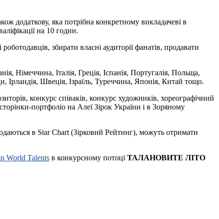
акож додаткову, яка потрібна конкретному викладачеві в
аліфікації на 10 годин.
і роботодавців, збирати власні аудиторії фанатів, продавати
ія, Німеччина, Італія, Греція, Іспанія, Португалія, Польща,
и, Ірландія, Швеція, Ізраїль, Туреччина, Японія, Китай тощо.
озиторів, конкурс співаків, конкурс художників, хореографічний
 сторінки-портфоліо на Алеї Зірок України і в Зоряному
додаються в Star Chart (Зірковий Рейтинг), можуть отримати
on World Talents
в конкурсному потоці
ТАЛАНОВИТЕ ЛІТО