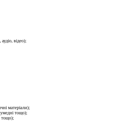
аудіо, відео);
чні матеріали);
кумедні тощо);
 тощо);