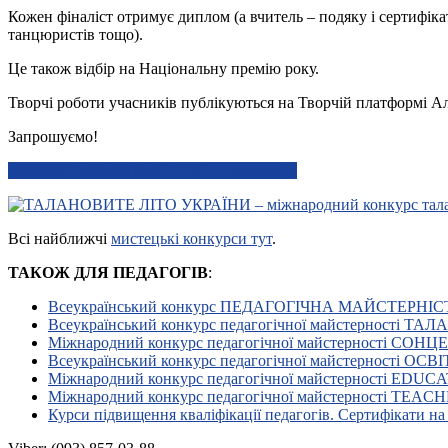
Кожен фіналіст отримує диплом (а вчитель – подяку і сертифіка
танцюристів тощо).
Це також відбір на Національну премію року.
Творчі роботи учасників публікуються на Творчій платформі Ал
Запрошуємо!
Конкурс ТАЛАНОВИТЕ ЛІТО УКРАЇНИ
Всі найближчі
мистецькі конкурси тут
.
ТАКОЖ ДЛЯ ПЕДАГОГІВ
:
Всеукраїнський конкурс ПЕДАГОГІЧНА МАЙСТЕРНІС
Всеукраїнський конкурс педагогічної майстерності Т
Міжнародний конкурс педагогічної майстерності СОН
Всеукраїнський конкурс педагогічної майстерності ОС
Міжнародний конкурс педагогічної майстерності E
Міжнародний конкурс педагогічної майстерності TEA
Курси підвищення кваліфікації педагогів. Сертифікати на 