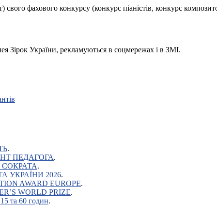
т) свого фахового конкурсу (конкурс піаністів, конкурс композито
ея Зірок України, рекламуються в соцмережах і в ЗМІ.
ТЬ
.
АЛАНТ ПЕДАГОГА
.
ЦЕ СОКРАТА
.
ВІТА УКРАЇНИ 2026
.
DUCATION AWARD EUROPE
.
CHER’S WORLD PRIZE
.
15 та 60 годин
.