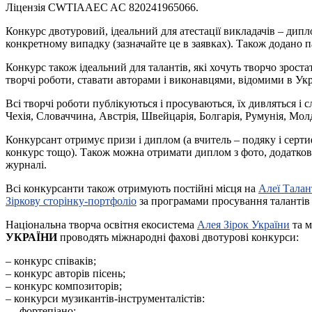
Ліцензія CWTIAAEC AC 820241965066.
Конкурс двотуровий, ідеальний для атестації викладачів – дипл
конкретному випадку (зазначайте це в заявках). Також додано п
Конкурс також ідеальний для талантів, які хочуть творчо зроста
творчі роботи, ставати авторами і виконавцями, відомими в Украї
Всі творчі роботи публікуються і просуваються, їх дивляться і 
Чехія, Словаччина, Австрія, Швейцарія, Болгарія, Румунія, Молдо
Конкурсант отримує призи і диплом (а вчитель – подяку і серти
конкурс тощо). Також можна отримати диплом з фото, додаткові 
журналі.
Всі конкурсанти також отримують постійні місця на
Алеї Талан
Зіркову сторінку-портфоліо
за програмами просування талантів H
Національна творча освітня екосистема
Алея Зірок України
та м
УКРАЇНИ
проводять міжнародні фахові двотурові конкурси:
– конкурс співаків;
– конкурс авторів пісень;
– конкурс композиторів;
– конкурси музикантів-інструменталістів:
–– фортепіано;