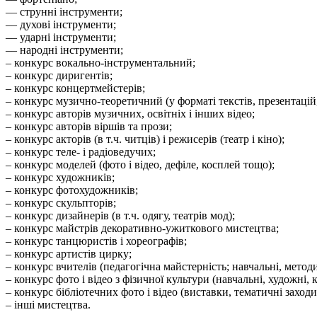
–– струнні інструменти;
–– духові інструменти;
–– ударні інструменти;
–– народні інструменти;
– конкурс вокально-інструментальний;
– конкурс диригентів;
– конкурс концертмейстерів;
– конкурс музично-теоретичний (у форматі текстів, презентацій, 
– конкурс авторів музичних, освітніх і інших відео;
– конкурс авторів віршів та прози;
– конкурс акторів (в т.ч. читців) і режисерів (театр і кіно);
– конкурс теле- і радіоведучих;
– конкурс моделей (фото і відео, дефіле, косплей тощо);
– конкурс художників;
– конкурс фотохудожників;
– конкурс скульпторів;
– конкурс дизайнерів (в т.ч. одягу, театрів мод);
– конкурс майстрів декоративно-ужиткового мистецтва;
– конкурс танцюристів і хореографів;
– конкурс артистів цирку;
– конкурс вчителів (педагогічна майстерність; навчальні, методи
– конкурс фото і відео з фізичної культури (навчальні, художні, 
– конкурс бібліотечних фото і відео (виставки, тематичні заходи
– інші мистецтва.