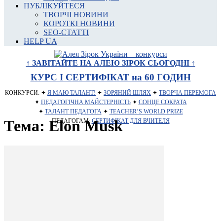
ПУБЛІКУЙТЕСЯ
ТВОРЧІ НОВИНИ
КОРОТКІ НОВИНИ
SEO-СТАТТІ
HELP UA
↑ ЗАВІТАЙТЕ НА АЛЕЮ ЗІРОК СЬОГОДНІ ↑
КУРС І СЕРТИФІКАТ на 60 ГОДИН
КОНКУРСИ: ✦
Я МАЮ ТАЛАНТ!
✦
ЗОРЯНИЙ ШЛЯХ
✦
ТВОРЧА ПЕРЕМОГА
✦
ПЕДАГОГІЧНА МАЙСТЕРНІСТЬ
✦
СОНЦЕ СОКРАТА
✦
ТАЛАНТ ПЕДАГОГА
✦
TEACHER’S WORLD PRIZE
Тема: Elon Musk
ПЕДАГОГАМ:
СЕРТИФІКАТ ДЛЯ ВЧИТЕЛЯ