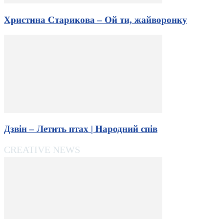
Христина Старикова – Ой ти, жайворонку
Дзвін – Летить птах | Народний спів
CREATIVE NEWS