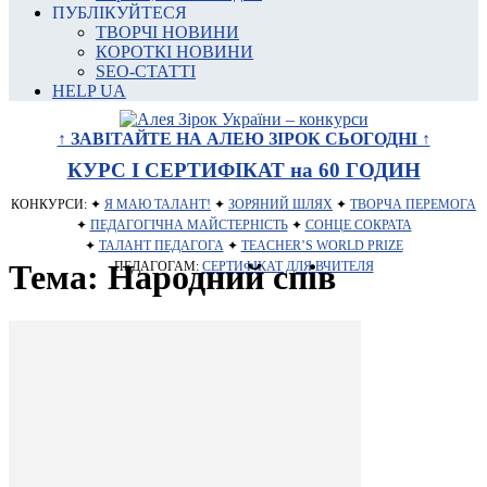
ПУБЛІКУЙТЕСЯ
ТВОРЧІ НОВИНИ
КОРОТКІ НОВИНИ
SEO-СТАТТІ
HELP UA
↑ ЗАВІТАЙТЕ НА АЛЕЮ ЗІРОК СЬОГОДНІ ↑
КУРС І СЕРТИФІКАТ на 60 ГОДИН
КОНКУРСИ: ✦
Я МАЮ ТАЛАНТ!
✦
ЗОРЯНИЙ ШЛЯХ
✦
ТВОРЧА ПЕРЕМОГА
✦
ПЕДАГОГІЧНА МАЙСТЕРНІСТЬ
✦
СОНЦЕ СОКРАТА
✦
ТАЛАНТ ПЕДАГОГА
✦
TEACHER’S WORLD PRIZE
Тема: Народний спів
ПЕДАГОГАМ:
СЕРТИФІКАТ ДЛЯ ВЧИТЕЛЯ