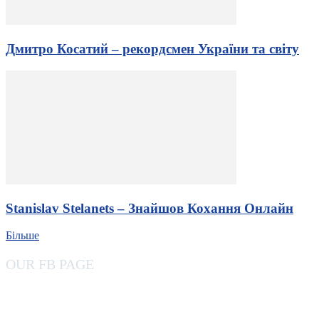
Дмитро Косатий – рекордсмен України та світу
Stanislav Stelanets – Знайшов Кохання Онлайн
Більше
OUR FB PAGE