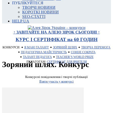
ПУБЛІКУЙТЕСЯ
ТВОРЧІ НОВИНИ
КОРОТКІ НОВИНИ
SEO-СТАТТІ
HELP UA
↑ ЗАВІТАЙТЕ НА АЛЕЮ ЗІРОК СЬОГОДНІ ↑
КУРС І СЕРТИФІКАТ на 60 ГОДИН
КОНКУРСИ: ✦
Я МАЮ ТАЛАНТ!
✦
ЗОРЯНИЙ ШЛЯХ
✦
ТВОРЧА ПЕРЕМОГА
✦
ПЕДАГОГІЧНА МАЙСТЕРНІСТЬ
✦
СОНЦЕ СОКРАТА
✦
ТАЛАНТ ПЕДАГОГА
✦
TEACHER’S WORLD PRIZE
Зоряний шлях. Конкурс
ПЕДАГОГАМ:
СЕРТИФІКАТ ДЛЯ ВЧИТЕЛЯ
Конкурсні повідомлення і творчі публікації
Взяти участь у конкурсі