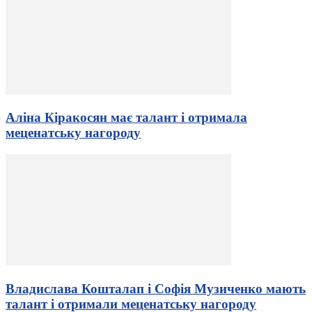
Аліна Кіракосян має талант і отримала
меценатську нагороду
Владислава Кошталап і Софія Музиченко мають
талант і отримали меценатську нагороду