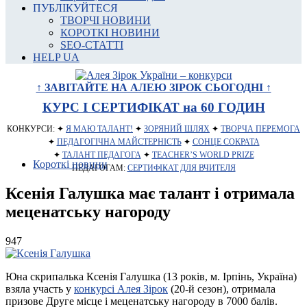
ПУБЛІКУЙТЕСЯ
ТВОРЧІ НОВИНИ
КОРОТКІ НОВИНИ
SEO-СТАТТІ
HELP UA
↑ ЗАВІТАЙТЕ НА АЛЕЮ ЗІРОК СЬОГОДНІ ↑
КУРС І СЕРТИФІКАТ на 60 ГОДИН
КОНКУРСИ: ✦
Я МАЮ ТАЛАНТ!
✦
ЗОРЯНИЙ ШЛЯХ
✦
ТВОРЧА ПЕРЕМОГА
✦
ПЕДАГОГІЧНА МАЙСТЕРНІСТЬ
✦
СОНЦЕ СОКРАТА
✦
ТАЛАНТ ПЕДАГОГА
✦
TEACHER’S WORLD PRIZE
Короткі новини
ПЕДАГОГАМ:
СЕРТИФІКАТ ДЛЯ ВЧИТЕЛЯ
Ксенія Галушка має талант і отримала
меценатську нагороду
947
Юна скрипалька Ксенія Галушка (13 років, м. Ірпінь, Україна)
взяла участь у
конкурсі Алея Зірок
(20-й сезон), отримала
призове Друге місце і меценатську нагороду в 7000 балів.