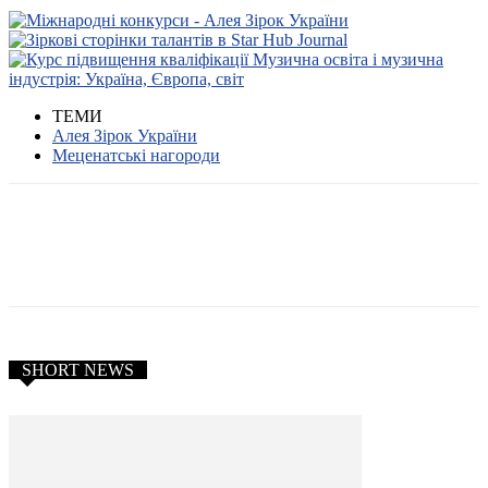
ТЕМИ
Алея Зірок України
Меценатські нагороди
SHORT NEWS