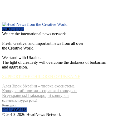
ABOUT US
We are the international news network.
Fresh, creative, and important news from all over
the Creative World.
We stand with Ukraine.
The light of creativity will overcome the darkness of barbarism
and aggression.
SUPPORT THE CHILDREN OF UKRAINE
Алея Зірок України – творча екосистема
Конкурсний портал – справжні конкурси
Всеукраїнські і міжнародні конкурси
contests
конкурси
portal
Конкурси
FOLLOW US
© 2010–2026 HeadNews Network