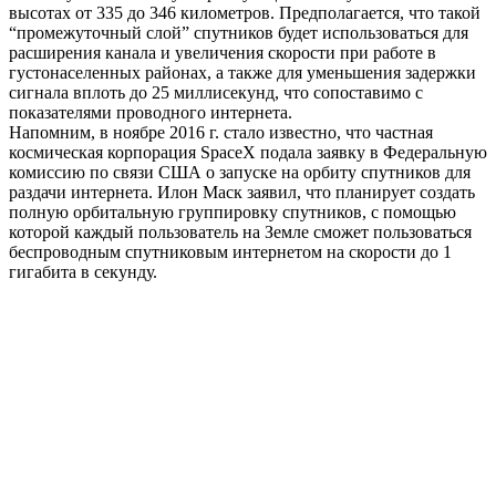
высотах от 335 до 346 километров. Предполагается, что такой
“промежуточный слой” спутников будет использоваться для
расширения канала и увеличения скорости при работе в
густонаселенных районах, а также для уменьшения задержки
сигнала вплоть до 25 миллисекунд, что сопоставимо с
показателями проводного интернета.
Напомним, в ноябре 2016 г. стало известно, что частная
космическая корпорация SpaceX подала заявку в Федеральную
комиссию по связи США о запуске на орбиту спутников для
раздачи интернета. Илон Маск заявил, что планирует создать
полную орбитальную группировку спутников, с помощью
которой каждый пользователь на Земле сможет пользоваться
беспроводным спутниковым интернетом на скорости до 1
гигабита в секунду.