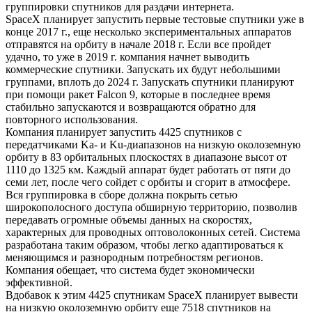
группировки спутников для раздачи интернета.
SpaceX планирует запустить первые тестовые спутники уже в
конце 2017 г., еще несколько экспериментальных аппаратов
отправятся на орбиту в начале 2018 г. Если все пройдет
удачно, то уже в 2019 г. компания начнет выводить
коммерческие спутники. Запускать их будут небольшими
группами, вплоть до 2024 г. Запускать спутники планируют
при помощи ракет Falcon 9, которые в последнее время
стабильно запускаются и возвращаются обратно для
повторного использования.
Компания планирует запустить 4425 спутников с
передатчиками Ka- и Ku-диапазонов на низкую околоземную
орбиту в 83 орбитальных плоскостях в диапазоне высот от
1110 до 1325 км. Каждый аппарат будет работать от пяти до
семи лет, после чего сойдет с орбиты и сгорит в атмосфере.
Вся группировка в сборе должна покрыть сетью
широкополосного доступа обширную территорию, позволив
передавать огромные объемы данных на скоростях,
характерных для проводных оптоволоконных сетей. Система
разработана таким образом, чтобы легко адаптироваться к
меняющимся и разнородным потребностям регионов.
Компания обещает, что система будет экономически
эффективной.
Вдобавок к этим 4425 спутникам SpaceX планирует вывести
на низкую околоземную орбиту еще 7518 спутников на