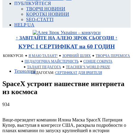
ПУБЛІКУЙТЕСЯ
ТВОРЧІ НОВИНИ
КОРОТКІ НОВИНИ
SEO-СТАТТІ
HELP UA
↑ ЗАВІТАЙТЕ НА АЛЕЮ ЗІРОК СЬОГОДНІ ↑
КУРС І СЕРТИФІКАТ на 60 ГОДИН
КОНКУРСИ: ✦
Я МАЮ ТАЛАНТ!
✦
ЗОРЯНИЙ ШЛЯХ
✦
ТВОРЧА ПЕРЕМОГА
✦
ПЕДАГОГІЧНА МАЙСТЕРНІСТЬ
✦
СОНЦЕ СОКРАТА
✦
ТАЛАНТ ПЕДАГОГА
✦
TEACHER’S WORLD PRIZE
Технології
ПЕДАГОГАМ:
СЕРТИФІКАТ ДЛЯ ВЧИТЕЛЯ
SpaceX устроит нашествие интернета
из космоса
934
Вице-президент компании Илона Маска SpaceX Патриция
Купер, выступая в конгрессе США, раскрыла подробности о
планах компании по запуску крупнейшей в истории