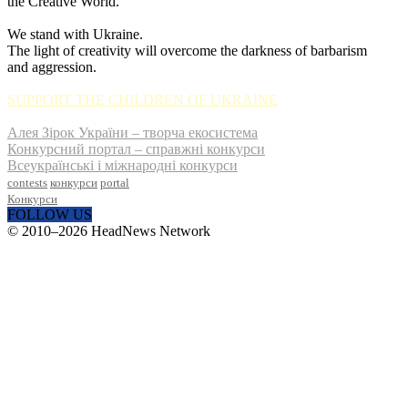
the Creative World.
We stand with Ukraine.
The light of creativity will overcome the darkness of barbarism
and aggression.
SUPPORT THE CHILDREN OF UKRAINE
Алея Зірок України – творча екосистема
Конкурсний портал – справжні конкурси
Всеукраїнські і міжнародні конкурси
contests
конкурси
portal
Конкурси
FOLLOW US
© 2010–2026 HeadNews Network