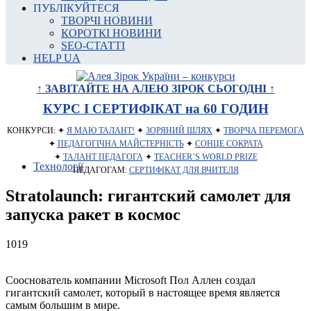
ПУБЛІКУЙТЕСЯ
ТВОРЧІ НОВИНИ
КОРОТКІ НОВИНИ
SEO-СТАТТІ
HELP UA
↑ ЗАВІТАЙТЕ НА АЛЕЮ ЗІРОК СЬОГОДНІ ↑
КУРС І СЕРТИФІКАТ на 60 ГОДИН
КОНКУРСИ: ✦
Я МАЮ ТАЛАНТ!
✦
ЗОРЯНИЙ ШЛЯХ
✦
ТВОРЧА ПЕРЕМОГА
✦
ПЕДАГОГІЧНА МАЙСТЕРНІСТЬ
✦
СОНЦЕ СОКРАТА
✦
ТАЛАНТ ПЕДАГОГА
✦
TEACHER’S WORLD PRIZE
Технології
ПЕДАГОГАМ:
СЕРТИФІКАТ ДЛЯ ВЧИТЕЛЯ
Stratolaunch: гигантский самолет для
запуска ракет в космос
1019
Сооснователь компании Microsoft Пол Аллен создал
гигантский самолет, который в настоящее время является
самым большим в мире.