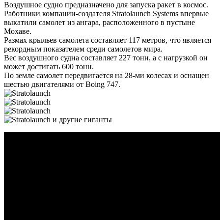
Воздушное судно предназначено для запуска ракет в космос.
Работники компании-создателя Stratolaunch Systems впервые
выкатили самолет из ангара, расположенного в пустыне
Мохаве.
Размах крыльев самолета составляет 117 метров, что является
рекордным показателем среди самолетов мира.
Вес воздушного судна составляет 227 тонн, а с нагрузкой он
может достигать 600 тонн.
По земле самолет передвигается на 28-ми колесах и оснащен
шестью двигателями от Boing 747.