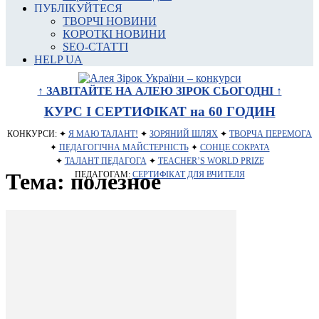
ПУБЛІКУЙТЕСЯ
ТВОРЧІ НОВИНИ
КОРОТКІ НОВИНИ
SEO-СТАТТІ
HELP UA
↑ ЗАВІТАЙТЕ НА АЛЕЮ ЗІРОК СЬОГОДНІ ↑
КУРС І СЕРТИФІКАТ на 60 ГОДИН
КОНКУРСИ: ✦
Я МАЮ ТАЛАНТ!
✦
ЗОРЯНИЙ ШЛЯХ
✦
ТВОРЧА ПЕРЕМОГА
✦
ПЕДАГОГІЧНА МАЙСТЕРНІСТЬ
✦
СОНЦЕ СОКРАТА
✦
ТАЛАНТ ПЕДАГОГА
✦
TEACHER’S WORLD PRIZE
Тема: полезное
ПЕДАГОГАМ:
СЕРТИФІКАТ ДЛЯ ВЧИТЕЛЯ