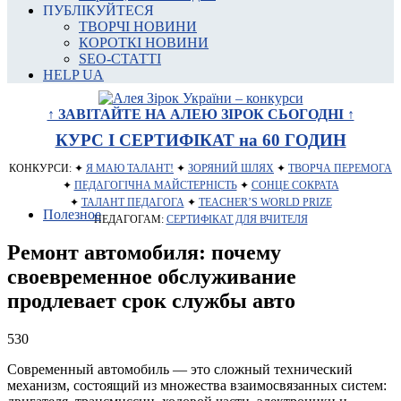
ПУБЛІКУЙТЕСЯ
ТВОРЧІ НОВИНИ
КОРОТКІ НОВИНИ
SEO-СТАТТІ
HELP UA
↑ ЗАВІТАЙТЕ НА АЛЕЮ ЗІРОК СЬОГОДНІ ↑
КУРС І СЕРТИФІКАТ на 60 ГОДИН
КОНКУРСИ: ✦
Я МАЮ ТАЛАНТ!
✦
ЗОРЯНИЙ ШЛЯХ
✦
ТВОРЧА ПЕРЕМОГА
✦
ПЕДАГОГІЧНА МАЙСТЕРНІСТЬ
✦
СОНЦЕ СОКРАТА
✦
ТАЛАНТ ПЕДАГОГА
✦
TEACHER’S WORLD PRIZE
Полезное
ПЕДАГОГАМ:
СЕРТИФІКАТ ДЛЯ ВЧИТЕЛЯ
Ремонт автомобиля: почему
своевременное обслуживание
продлевает срок службы авто
530
Современный автомобиль — это сложный технический
механизм, состоящий из множества взаимосвязанных систем: