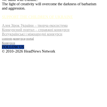
The light of creativity will overcome the darkness of barbarism
and aggression.
SUPPORT THE CHILDREN OF UKRAINE
Алея Зірок України – творча екосистема
Конкурсний портал – справжні конкурси
Всеукраїнські і міжнародні конкурси
contests
конкурси
portal
Конкурси
FOLLOW US
© 2010–2026 HeadNews Network