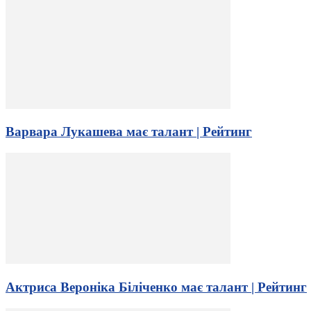
Варвара Лукашева має талант | Рейтинг
Актриса Вероніка Біліченко має талант | Рейтинг