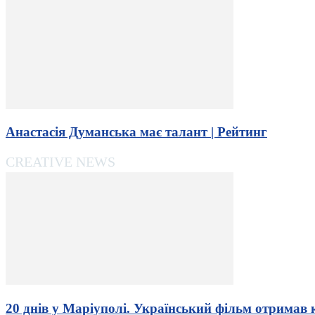
Анастасія Думанська має талант | Рейтинг
CREATIVE NEWS
20 днів у Маріуполі. Український фільм отримав