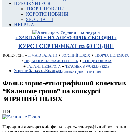
ПУБЛІКУЙТЕСЯ
ТВОРЧІ НОВИНИ
КОРОТКІ НОВИНИ
SEO-СТАТТІ
HELP UA
↑ ЗАВІТАЙТЕ НА АЛЕЮ ЗІРОК СЬОГОДНІ ↑
КУРС І СЕРТИФІКАТ на 60 ГОДИН
КОНКУРСИ: ✦
Я МАЮ ТАЛАНТ!
✦
ЗОРЯНИЙ ШЛЯХ
✦
ТВОРЧА ПЕРЕМОГА
✦
ПЕДАГОГІЧНА МАЙСТЕРНІСТЬ
✦
СОНЦЕ СОКРАТА
✦
ТАЛАНТ ПЕДАГОГА
✦
TEACHER’S WORLD PRIZE
Зоряний шлях. Конкурс
ПЕДАГОГАМ:
СЕРТИФІКАТ ДЛЯ ВЧИТЕЛЯ
Фольклорно-етнографічний колектив
“Калинове гроно” на конкурсі
ЗОРЯНИЙ ШЛЯХ
1166
Народний аматорський фольклорно-етнографічний колектив