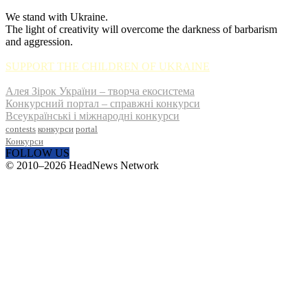
We stand with Ukraine.
The light of creativity will overcome the darkness of barbarism
and aggression.
SUPPORT THE CHILDREN OF UKRAINE
Алея Зірок України – творча екосистема
Конкурсний портал – справжні конкурси
Всеукраїнські і міжнародні конкурси
contests
конкурси
portal
Конкурси
FOLLOW US
© 2010–2026 HeadNews Network