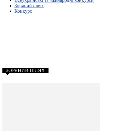
Всеукраїнські та міжнародні конкурси
Зоряний шлях
Конкурс
ЗОРЯНИЙ ШЛЯХ