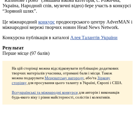
“Калинове гроно” (Змішана вікова категорія, с. Рожична,
Україна, Народний спів, музичні відео) бере участь в конкурсі
“Зоряний шлях”.
Це міжнародний
конкурс
продюсерського центру AdverMAN і
міжнародної мережі творчих новин Head News Network.
Конкурсна публікація в каталозі
Алея Талантів України
Результат
Перше місце (97 балів)
На цій сторінці можна відслідковувати публікацію додаткових
творчих матеріалів учасника, отримані бали і місця. Також
можна подарувати
Меценатську нагороду
, або/та
Зіркову
сторінку
для просування цього таланту в Україні, Європі і США.
Всеукраїнські та міжнародні конкурси
для авторів і виконавців
будь-якого віку і рівня майстерності, солістів і колективів.