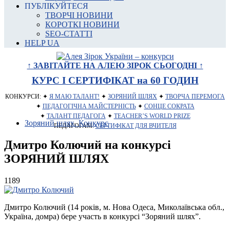
ПУБЛІКУЙТЕСЯ
ТВОРЧІ НОВИНИ
КОРОТКІ НОВИНИ
SEO-СТАТТІ
HELP UA
↑ ЗАВІТАЙТЕ НА АЛЕЮ ЗІРОК СЬОГОДНІ ↑
КУРС І СЕРТИФІКАТ на 60 ГОДИН
КОНКУРСИ: ✦
Я МАЮ ТАЛАНТ!
✦
ЗОРЯНИЙ ШЛЯХ
✦
ТВОРЧА ПЕРЕМОГА
✦
ПЕДАГОГІЧНА МАЙСТЕРНІСТЬ
✦
СОНЦЕ СОКРАТА
✦
ТАЛАНТ ПЕДАГОГА
✦
TEACHER’S WORLD PRIZE
Зоряний шлях. Конкурс
ПЕДАГОГАМ:
СЕРТИФІКАТ ДЛЯ ВЧИТЕЛЯ
Дмитро Колючий на конкурсі
ЗОРЯНИЙ ШЛЯХ
1189
Дмитро Колючий (14 років, м. Нова Одеса, Миколаївська обл.,
Україна, домра) бере участь в конкурсі “Зоряний шлях”.