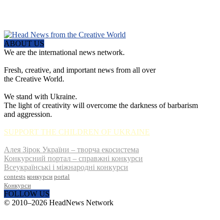
ABOUT US
We are the international news network.
Fresh, creative, and important news from all over
the Creative World.
We stand with Ukraine.
The light of creativity will overcome the darkness of barbarism
and aggression.
SUPPORT THE CHILDREN OF UKRAINE
Алея Зірок України – творча екосистема
Конкурсний портал – справжні конкурси
Всеукраїнські і міжнародні конкурси
contests
конкурси
portal
Конкурси
FOLLOW US
© 2010–2026 HeadNews Network