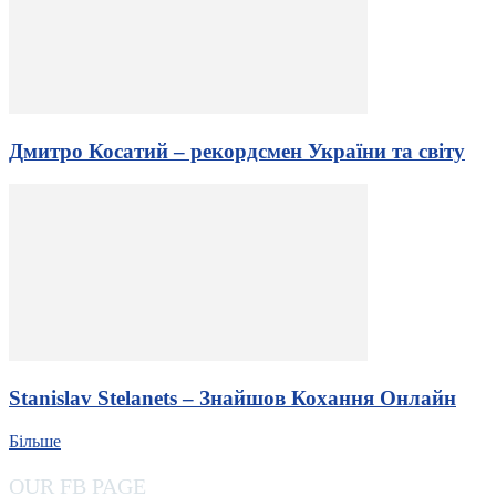
Дмитро Косатий – рекордсмен України та світу
Stanislav Stelanets – Знайшов Кохання Онлайн
Більше
OUR FB PAGE