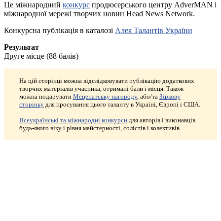
Це міжнародний
конкурс
продюсерського центру AdverMAN і
міжнародної мережі творчих новин Head News Network.
Конкурсна публікація в каталозі
Алея Талантів України
Результат
Друге місце (88 балів)
На цій сторінці можна відслідковувати публікацію додаткових
творчих матеріалів учасника, отримані бали і місця. Також
можна подарувати
Меценатську нагороду
, або/та
Зіркову
сторінку
для просування цього таланту в Україні, Європі і США.
Всеукраїнські та міжнародні конкурси
для авторів і виконавців
будь-якого віку і рівня майстерності, солістів і колективів.