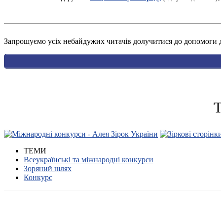
Запрошуємо усіх небайдужих читачів долучитися до допомоги ді
Т
ТЕМИ
Всеукраїнські та міжнародні конкурси
Зоряний шлях
Конкурс