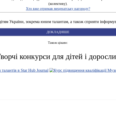
(колективу).
Хто вже отримав меценатську нагороду?
тям України, зокрема юним талантам, а також сприяти інформува
ДОКЛАДНІШЕ
Також цікаво:
ворчі конкурси для дітей і доросл