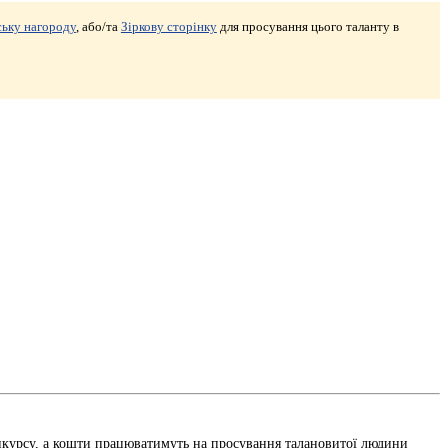
ьку нагороду
, або/та
Зіркову сторінку
для просування цього таланту в
онкурсу, а кошти працюватимуть на просування талановитої людини