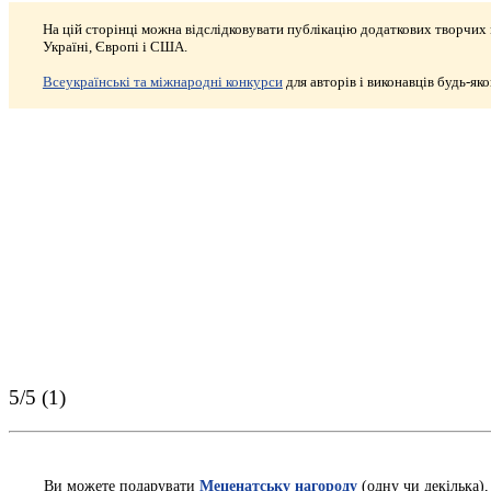
На цій сторінці можна відслідковувати публікацію додаткових творчих 
Україні, Європі і США.
Всеукраїнські та міжнародні конкурси
для авторів і виконавців будь-яког
5/5 (1)
Ви можете подарувати
Меценатську нагороду
(одну чи декілька)