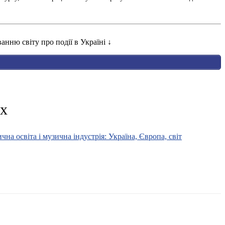
нню світу про події в Україні ↓
их