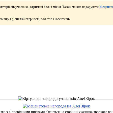
матеріалів учасника, отримані бали і місця. Також можна подарувати
Меценатс
о віку і рівня майстерності, солістів і колективів.
, яка з відповідними цифрами з'явиться на сторінці учасника творчого к