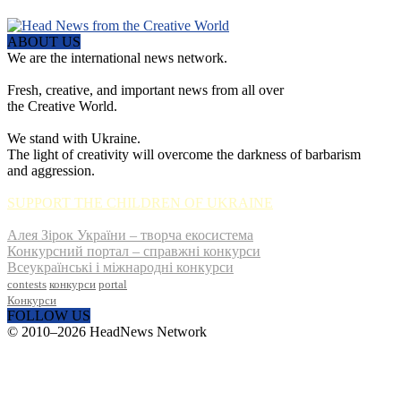
ABOUT US
We are the international news network.
Fresh, creative, and important news from all over
the Creative World.
We stand with Ukraine.
The light of creativity will overcome the darkness of barbarism
and aggression.
SUPPORT THE CHILDREN OF UKRAINE
Алея Зірок України – творча екосистема
Конкурсний портал – справжні конкурси
Всеукраїнські і міжнародні конкурси
contests
конкурси
portal
Конкурси
FOLLOW US
© 2010–2026 HeadNews Network