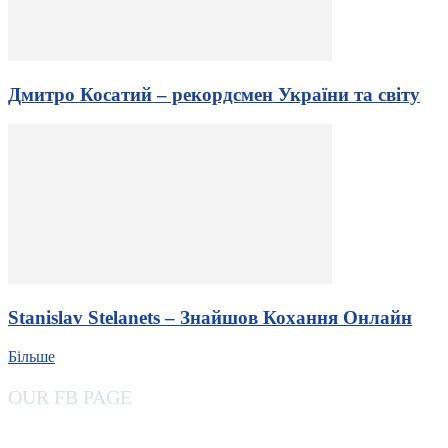
Дмитро Косатий – рекордсмен України та світу
Stanislav Stelanets – Знайшов Кохання Онлайн
Більше
OUR FB PAGE