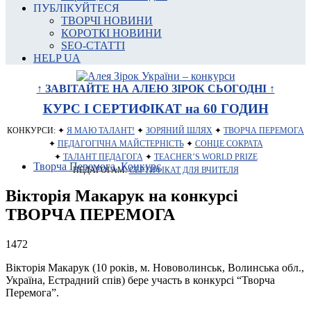
ПУБЛІКУЙТЕСЯ
ТВОРЧІ НОВИНИ
КОРОТКІ НОВИНИ
SEO-СТАТТІ
HELP UA
↑ ЗАВІТАЙТЕ НА АЛЕЮ ЗІРОК СЬОГОДНІ ↑
КУРС І СЕРТИФІКАТ на 60 ГОДИН
КОНКУРСИ: ✦
Я МАЮ ТАЛАНТ!
✦
ЗОРЯНИЙ ШЛЯХ
✦
ТВОРЧА ПЕРЕМОГА
✦
ПЕДАГОГІЧНА МАЙСТЕРНІСТЬ
✦
СОНЦЕ СОКРАТА
✦
ТАЛАНТ ПЕДАГОГА
✦
TEACHER’S WORLD PRIZE
Творча Перемога. Конкурс
ПЕДАГОГАМ:
СЕРТИФІКАТ ДЛЯ ВЧИТЕЛЯ
Вікторія Макарук на конкурсі
ТВОРЧА ПЕРЕМОГА
1472
Вікторія Макарук (10 років, м. Нововолинськ, Волинська обл.,
Україна, Естрадний спів) бере участь в конкурсі “Творча
Перемога”.