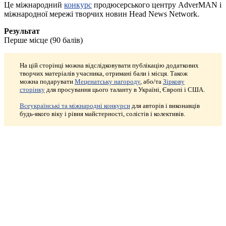
Це міжнародний
конкурс
продюсерського центру AdverMAN і
міжнародної мережі творчих новин Head News Network.
Результат
Перше місце (90 балів)
На цій сторінці можна відслідковувати публікацію додаткових
творчих матеріалів учасника, отримані бали і місця. Також
можна подарувати
Меценатську нагороду
, або/та
Зіркову
сторінку
для просування цього таланту в Україні, Європі і США.
Всеукраїнські та міжнародні конкурси
для авторів і виконавців
будь-якого віку і рівня майстерності, солістів і колективів.