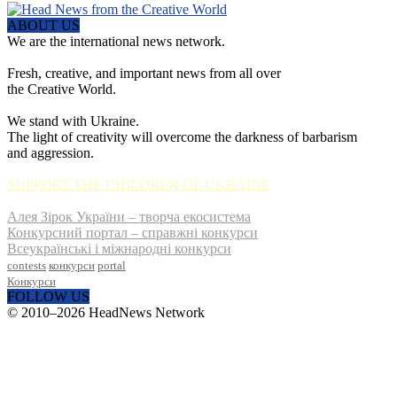
ABOUT US
We are the international news network.
Fresh, creative, and important news from all over
the Creative World.
We stand with Ukraine.
The light of creativity will overcome the darkness of barbarism
and aggression.
SUPPORT THE CHILDREN OF UKRAINE
Алея Зірок України – творча екосистема
Конкурсний портал – справжні конкурси
Всеукраїнські і міжнародні конкурси
contests
конкурси
portal
Конкурси
FOLLOW US
© 2010–2026 HeadNews Network