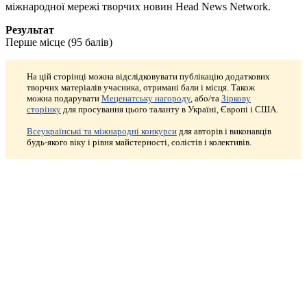
міжнародної мережі творчих новин Head News Network.
Результат
Перше місце (95 балів)
На цій сторінці можна відслідковувати публікацію додаткових
творчих матеріалів учасника, отримані бали і місця. Також
можна подарувати
Меценатську нагороду
, або/та
Зіркову
сторінку
для просування цього таланту в Україні, Європі і США.
Всеукраїнські та міжнародні конкурси
для авторів і виконавців
будь-якого віку і рівня майстерності, солістів і колективів.