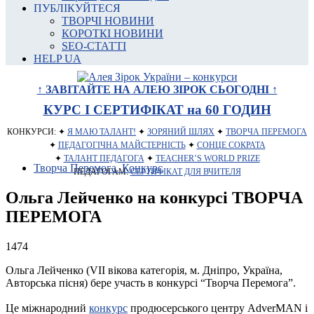
ПУБЛІКУЙТЕСЯ
ТВОРЧІ НОВИНИ
КОРОТКІ НОВИНИ
SEO-СТАТТІ
HELP UA
↑ ЗАВІТАЙТЕ НА АЛЕЮ ЗІРОК СЬОГОДНІ ↑
КУРС І СЕРТИФІКАТ на 60 ГОДИН
КОНКУРСИ: ✦
Я МАЮ ТАЛАНТ!
✦
ЗОРЯНИЙ ШЛЯХ
✦
ТВОРЧА ПЕРЕМОГА
✦
ПЕДАГОГІЧНА МАЙСТЕРНІСТЬ
✦
СОНЦЕ СОКРАТА
✦
ТАЛАНТ ПЕДАГОГА
✦
TEACHER’S WORLD PRIZE
Творча Перемога. Конкурс
ПЕДАГОГАМ:
СЕРТИФІКАТ ДЛЯ ВЧИТЕЛЯ
Ольга Лейченко на конкурсі ТВОРЧА
ПЕРЕМОГА
1474
Ольга Лейченко (VII вікова категорія, м. Дніпро, Україна,
Авторська пісня) бере участь в конкурсі “Творча Перемога”.
Це міжнародний
конкурс
продюсерського центру AdverMAN і