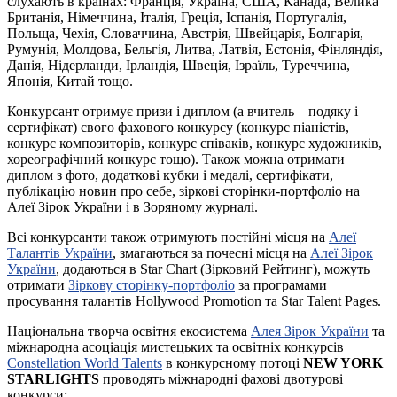
слухають в країнах: Франція, Україна, США, Канада, Велика
Британія, Німеччина, Італія, Греція, Іспанія, Португалія,
Польща, Чехія, Словаччина, Австрія, Швейцарія, Болгарія,
Румунія, Молдова, Бельгія, Литва, Латвія, Естонія, Фінляндія,
Данія, Нідерланди, Ірландія, Швеція, Ізраїль, Туреччина,
Японія, Китай тощо.
Конкурсант отримує призи і диплом (а вчитель – подяку і
сертифікат) свого фахового конкурсу (конкурс піаністів,
конкурс композиторів, конкурс співаків, конкурс художників,
хореографічний конкурс тощо). Також можна отримати
диплом з фото, додаткові кубки і медалі, сертифікати,
публікацію новин про себе, зіркові сторінки-портфоліо на
Алеї Зірок України і в Зоряному журналі.
Всі конкурсанти також отримують постійні місця на
Алеї
Талантів України
, змагаються за почесні місця на
Алеї Зірок
України
, додаються в Star Chart (Зірковий Рейтинг), можуть
отримати
Зіркову сторінку-портфоліо
за програмами
просування талантів Hollywood Promotion та Star Talent Pages.
Національна творча освітня екосистема
Алея Зірок України
та
міжнародна асоціація мистецьких та освітніх конкурсів
Constellation World Talents
в конкурсному потоці
NEW YORK
STARLIGHTS
проводять міжнародні фахові двотурові
конкурси: