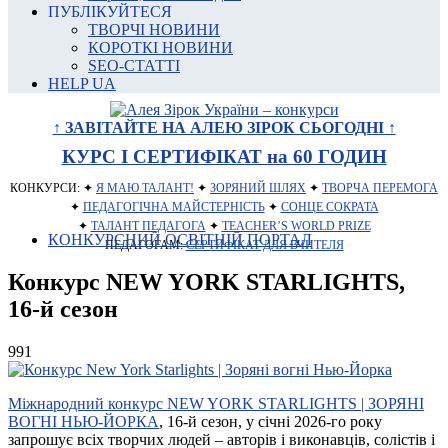
ПУБЛІКУЙТЕСЯ
ТВОРЧІ НОВИНИ
КОРОТКІ НОВИНИ
SEO-СТАТТІ
HELP UA
↑ ЗАВІТАЙТЕ НА АЛЕЮ ЗІРОК СЬОГОДНІ ↑
КУРС І СЕРТИФІКАТ на 60 ГОДИН
КОНКУРСИ: ✦
Я МАЮ ТАЛАНТ!
✦
ЗОРЯНИЙ ШЛЯХ
✦
ТВОРЧА ПЕРЕМОГА
✦
ПЕДАГОГІЧНА МАЙСТЕРНІСТЬ
✦
СОНЦЕ СОКРАТА
✦
ТАЛАНТ ПЕДАГОГА
✦
TEACHER’S WORLD PRIZE
КОНКУРСНИЙ ОСВІТНІЙ ПОРТАЛ
ПЕДАГОГАМ:
СЕРТИФІКАТ ДЛЯ ВЧИТЕЛЯ
Конкурс NEW YORK STARLIGHTS,
16-й сезон
991
Міжнародний конкурс NEW YORK STARLIGHTS | ЗОРЯНІ
ВОГНІ НЬЮ-ЙОРКА
, 16-й сезон, у січні 2026-го року
запрошує всіх творчих людей – авторів і виконавців, солістів і