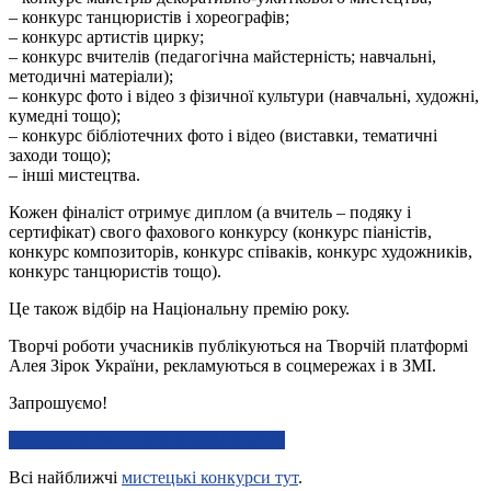
– конкурс танцюристів і хореографів;
– конкурс артистів цирку;
– конкурс вчителів (педагогічна майстерність; навчальні,
методичні матеріали);
– конкурс фото і відео з фізичної культури (навчальні, художні,
кумедні тощо);
– конкурс бібліотечних фото і відео (виставки, тематичні
заходи тощо);
– інші мистецтва.
Кожен фіналіст отримує диплом (а вчитель – подяку і
сертифікат) свого фахового конкурсу (конкурс піаністів,
конкурс композиторів, конкурс співаків, конкурс художників,
конкурс танцюристів тощо).
Це також відбір на Національну премію року.
Творчі роботи учасників публікуються на Творчій платформі
Алея Зірок України, рекламуються в соцмережах і в ЗМІ.
Запрошуємо!
Конкурс NEW YORK STARLIGHTS
Всі найближчі
мистецькі конкурси тут
.