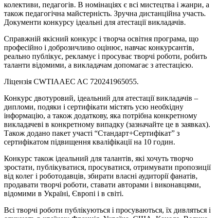
колективи, педагогів. В номінаціях є всі мистецтва і жанри, а
також педагогічна майстерність. Зручна дистанційна участь.
Документи конкурсу ідеальні для атестації викладачів.
Справжній якісний конкурс і творча освітня програма, що
професійно і доброзичливо оцінює, навчає конкурсантів,
реально публікує, рекламує і просуває творчі роботи, робить
таланти відомими, а викладачам допомагає з атестацією.
Ліцензія CWTIAAEC AC 720241965055.
Конкурс двотуровий, ідеальний для атестації викладачів –
дипломи, подяки і сертифікати містять усю необхідну
інформацію, а також додаткову, яка потрібна конкретному
викладачеві в конкретному випадку (зазначайте це в заявках).
Також додано пакет участі “Стандарт+Сертифікат” з
сертифікатом підвищення кваліфікації на 10 годин.
Конкурс також ідеальний для талантів, які хочуть творчо
зростати, публікуватися, просуватися, отримувати пропозиції
від колег і роботодавців, збирати власні аудиторії фанатів,
продавати творчі роботи, ставати авторами і виконавцями,
відомими в Україні, Європі і в світі.
Всі творчі роботи публікуються і просуваються, їх дивляться і