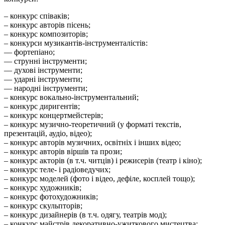
– конкурс співаків;
– конкурс авторів пісень;
– конкурс композиторів;
– конкурси музикантів-інструменталістів:
–– фортепіано;
–– струнні інструменти;
–– духові інструменти;
–– ударні інструменти;
–– народні інструменти;
– конкурс вокально-інструментальний;
– конкурс диригентів;
– конкурс концертмейстерів;
– конкурс музично-теоретичний (у форматі текстів,
презентацій, аудіо, відео);
– конкурс авторів музичних, освітніх і інших відео;
– конкурс авторів віршів та прози;
– конкурс акторів (в т.ч. читців) і режисерів (театр і кіно);
– конкурс теле- і радіоведучих;
– конкурс моделей (фото і відео, дефіле, косплей тощо);
– конкурс художників;
– конкурс фотохудожників;
– конкурс скульпторів;
– конкурс дизайнерів (в т.ч. одягу, театрів мод);
– конкурс майстрів декоративно-ужиткового мистецтва;