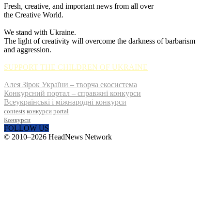
Fresh, creative, and important news from all over
the Creative World.
We stand with Ukraine.
The light of creativity will overcome the darkness of barbarism
and aggression.
SUPPORT THE CHILDREN OF UKRAINE
Алея Зірок України – творча екосистема
Конкурсний портал – справжні конкурси
Всеукраїнські і міжнародні конкурси
contests
конкурси
portal
Конкурси
FOLLOW US
© 2010–2026 HeadNews Network