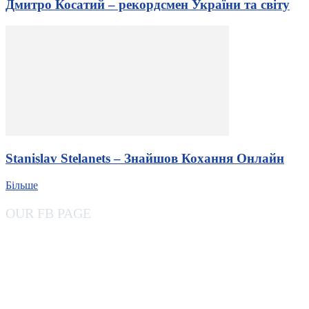
Дмитро Косатий – рекордсмен України та світу
Stanislav Stelanets – Знайшов Кохання Онлайн
Більше
OUR FB PAGE