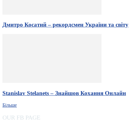
Дмитро Косатий – рекордсмен України та світу
Stanislav Stelanets – Знайшов Кохання Онлайн
Більше
OUR FB PAGE