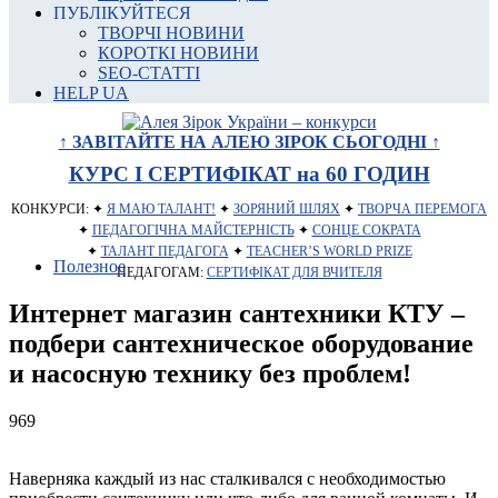
ПУБЛІКУЙТЕСЯ
ТВОРЧІ НОВИНИ
КОРОТКІ НОВИНИ
SEO-СТАТТІ
HELP UA
↑ ЗАВІТАЙТЕ НА АЛЕЮ ЗІРОК СЬОГОДНІ ↑
КУРС І СЕРТИФІКАТ на 60 ГОДИН
КОНКУРСИ: ✦
Я МАЮ ТАЛАНТ!
✦
ЗОРЯНИЙ ШЛЯХ
✦
ТВОРЧА ПЕРЕМОГА
✦
ПЕДАГОГІЧНА МАЙСТЕРНІСТЬ
✦
СОНЦЕ СОКРАТА
✦
ТАЛАНТ ПЕДАГОГА
✦
TEACHER’S WORLD PRIZE
Полезное
ПЕДАГОГАМ:
СЕРТИФІКАТ ДЛЯ ВЧИТЕЛЯ
Интернет магазин сантехники КТУ –
подбери сантехническое оборудование
и насосную технику без проблем!
969
Наверняка каждый из нас сталкивался с необходимостью