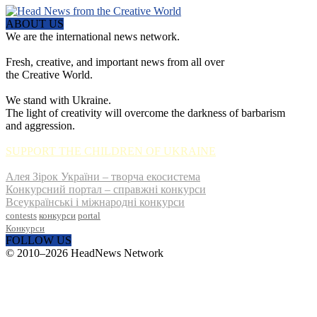
ABOUT US
We are the international news network.
Fresh, creative, and important news from all over
the Creative World.
We stand with Ukraine.
The light of creativity will overcome the darkness of barbarism
and aggression.
SUPPORT THE CHILDREN OF UKRAINE
Алея Зірок України – творча екосистема
Конкурсний портал – справжні конкурси
Всеукраїнські і міжнародні конкурси
contests
конкурси
portal
Конкурси
FOLLOW US
© 2010–2026 HeadNews Network