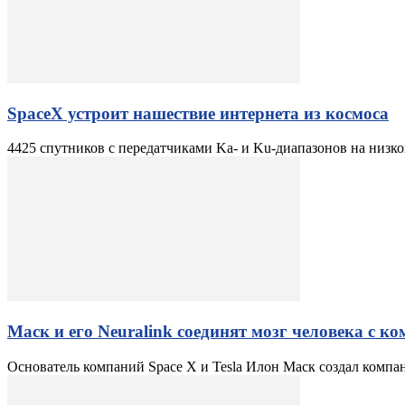
SpaceX устроит нашествие интернета из космоса
4425 спутников с передатчиками Ka- и Ku-диапазонов на низкой
Маск и его Neuralink соединят мозг человека с к
Основатель компаний Space X и Tesla Илон Маск создал компа