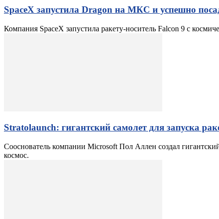
SpaceX запустила Dragon на МКС и успешно поса
Компания SpaceX запустила ракету-носитель Falcon 9 с косм
Stratolaunch: гигантский самолет для запуска рак
Сооснователь компании Microsoft Пол Аллен создал гигантский
космос.