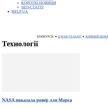
КОРОТКІ НОВИНИ
SEO-СТАТТІ
HELP UA
КОНКУРСИ: ✦
Я МАЮ ТАЛАНТ!
✦
ЗОРЯНИЙ ШЛЯ
Технології
NASA показала ровер для Марса