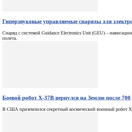
Гиперзвуковые управляемые снаряды для элект
Снаряд с системой Guidance Electronics Unit (GEU) – навига
полета.
Боевой робот X-37B вернулся на Землю после 700 
В США приземлился секретный космический военный робот X-3