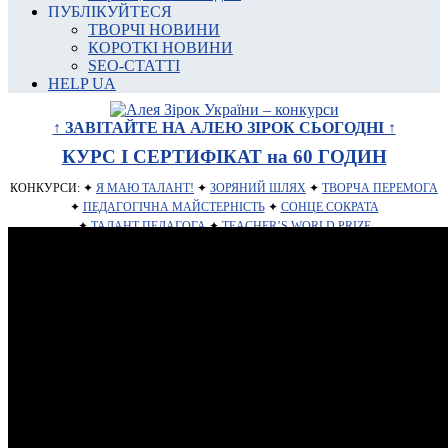
ПУБЛІКУЙТЕСЯ
ТВОРЧІ НОВИНИ
КОРОТКІ НОВИНИ
SEO-СТАТТІ
HELP UA
↑ ЗАВІТАЙТЕ НА АЛЕЮ ЗІРОК СЬОГОДНІ ↑
КУРС І СЕРТИФІКАТ на 60 ГОДИН
КОНКУРСИ: ✦
Я МАЮ ТАЛАНТ!
✦
ЗОРЯНИЙ ШЛЯХ
✦
ТВОРЧА ПЕРЕМОГА
✦
ПЕДАГОГІЧНА МАЙСТЕРНІСТЬ
✦
СОНЦЕ СОКРАТА
✦
ТАЛАНТ ПЕДАГОГА
✦
TEACHER’S WORLD PRIZE
ПЕДАГОГАМ:
СЕРТИФІКАТ ДЛЯ ВЧИТЕЛЯ