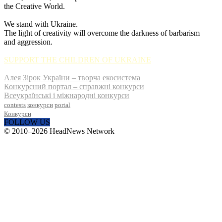
the Creative World.
We stand with Ukraine.
The light of creativity will overcome the darkness of barbarism
and aggression.
SUPPORT THE CHILDREN OF UKRAINE
Алея Зірок України – творча екосистема
Конкурсний портал – справжні конкурси
Всеукраїнські і міжнародні конкурси
contests
конкурси
portal
Конкурси
FOLLOW US
© 2010–2026 HeadNews Network