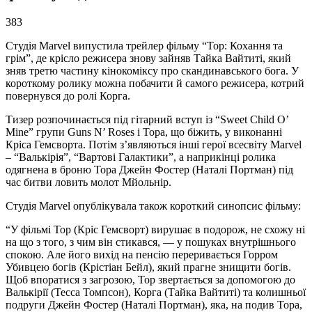
383
Студія Marvel випустила трейлер фільму “Тор: Кохання та
грім”, де крісло режисера знову зайняв Тайка Вайтиті, який
зняв третю частину кінокоміксу про скандинавського бога. У
короткому ролику можна побачити й самого режисера, котрий
повернувся до ролі Корга.
Тизер розпочинається під гітарний вступ із “Sweet Child O’
Mine” групи Guns N’ Roses і Тора, що біжить, у виконанні
Кріса Гемсворта. Потім з’являються інші герої всесвіту Marvel
– “Валькірія”, “Вартові Галактики”, а наприкінці ролика
одягнена в броню Тора Джейн Фостер (Наталі Портман) під
час битви ловить молот Мйольнір.
Студія Marvel опублікувала також короткий синопсис фільму:
“У фільмі Тор (Кріс Гемсворт) вирушає в подорож, не схожу ні
на що з того, з чим він стикався, — у пошуках внутрішнього
спокою. Але його вихід на пенсію переривається Горром
Убивцею богів (Крістіан Бейл), який прагне знищити богів.
Щоб впоратися з загрозою, Тор звертається за допомогою до
Валькірії (Тесса Томпсон), Корга (Тайка Вайтиті) та колишньої
подруги Джейн Фостер (Наталі Портман), яка, на подив Тора,