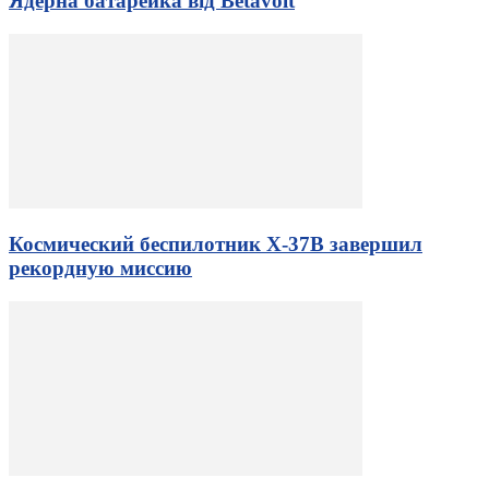
Ядерна батарейка від Betavolt
Космический беспилотник X-37B завершил
рекордную миссию