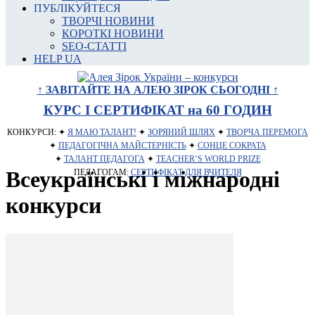
ПУБЛІКУЙТЕСЯ
ТВОРЧІ НОВИНИ
КОРОТКІ НОВИНИ
SEO-СТАТТІ
HELP UA
↑ ЗАВІТАЙТЕ НА АЛЕЮ ЗІРОК СЬОГОДНІ ↑
КУРС І СЕРТИФІКАТ на 60 ГОДИН
КОНКУРСИ: ✦
Я МАЮ ТАЛАНТ!
✦
ЗОРЯНИЙ ШЛЯХ
✦
ТВОРЧА ПЕРЕМОГА
✦
ПЕДАГОГІЧНА МАЙСТЕРНІСТЬ
✦
СОНЦЕ СОКРАТА
✦
ТАЛАНТ ПЕДАГОГА
✦
TEACHER’S WORLD PRIZE
Всеукраїнські і міжнародні
ПЕДАГОГАМ:
СЕРТИФІКАТ ДЛЯ ВЧИТЕЛЯ
конкурси