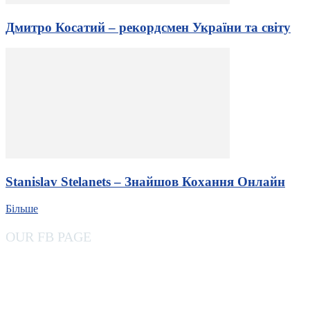
Дмитро Косатий – рекордсмен України та світу
Stanislav Stelanets – Знайшов Кохання Онлайн
Більше
OUR FB PAGE